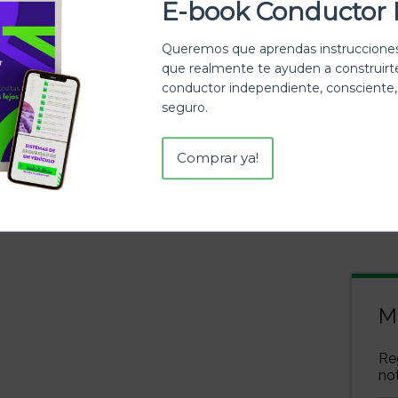
E-book Conductor 
Queremos que aprendas instrucciones
que realmente te ayuden a construir
conductor independiente, consciente,
seguro.
Comprar ya!
M
Re
not