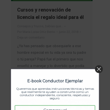
Cursos y renovación de
licencia el regalo ideal para él
Consejos y Trucos
,
Sabías que…
Por
Maria Luisa Ortiz Berrio
junio 22, 2018
Deja un comentario
¿Ya has pensado que obsequiarle a ese
hombre especial en tu vida ya sea tu padre
o tú pareja? Papá fue el primero que nos
enseñó a manejar y lo divertido que podía
ser el camino juntos. Ahora se llega el Día
del Padre y es el momento para reconocer
E-book Conductor Ejemplar
y agradecer todas sus enseñanzas…
Queremos que aprendas instrucciones técnicas y temas
que realmente te ayuden a construirte como un
conductor independiente, consciente, respetuoso y
seguro.