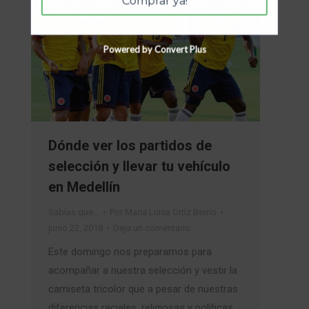
Comprar ya!
Powered by Convert Plus
Dónde ver los partidos de
selección y llevar tu vehículo
en Medellín
Sabías que…
Por
Maria Luisa Ortiz Berrio
junio 22, 2018
Deja un comentario
Este domingo nos preparamos para
acompañar a nuestra selección y vestir la
camiseta tricolor que a pesar de nuestras
diferencias raciales, religiosas y políticas