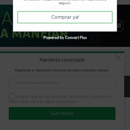
seguro.
Comprar ya!
Powered by Convert Plus
Diseñado por
kVmarketing
| Copyright Las marcas son
Mantente conectado
propiedad de la Escuela Andina | Todos los derechos
reservados
Regístrate y mantente informado de todas nuestras noticias.
Aviso Legal
Política de Privacidad
Política de Cookies
Configuración de Cookies
Acepto que leí Las políticas de Andina y autorizo el
tratamiento de mis datos personales.
Suscríbete