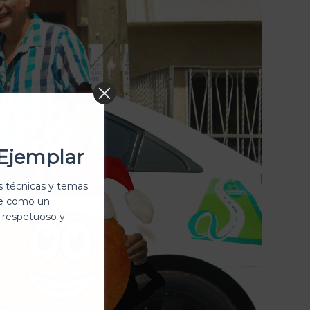
Ejemplar
 técnicas y temas
te como un
 respetuoso y