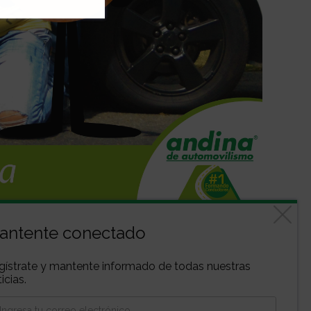
antente conectado
gístrate y mantente informado de todas nuestras
icias.