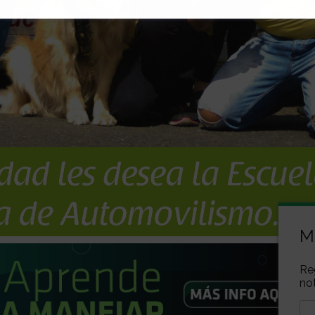
M
Re
not