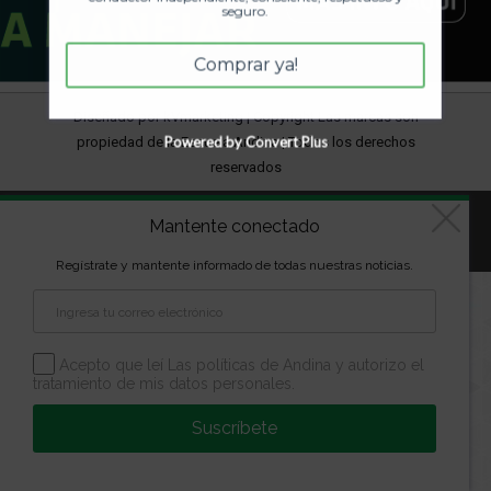
seguro.
Comprar ya!
Diseñado por
kVmarketing
| Copyright Las marcas son
Powered by Convert Plus
propiedad de la Escuela Andina | Todos los derechos
reservados
Aviso Legal
Política de Privacidad
Política de Cookies
Mantente conectado
Configuración de Cookies
Regístrate y mantente informado de todas nuestras noticias.
Acepto que leí Las políticas de Andina y autorizo el
tratamiento de mis datos personales.
Suscríbete