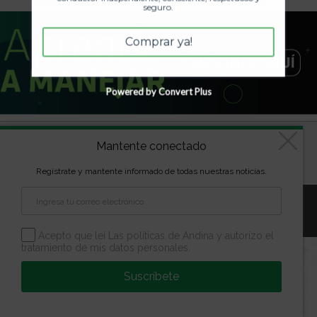
seguro.
Comprar ya!
Powered by Convert Plus
Diseñado por
kVmarketing
| Copyright Las marcas son
Mantente conectado
propiedad de la Escuela Andina | Todos los derechos
reservados
Regístrate y mantente informado de todas nuestras noticias.
Aviso Legal
Política de Privacidad
Política de Cookies
Configuración de Cookies
Acepto que leí Las políticas de Andina y autorizo el
tratamiento de mis datos personales.
Suscríbete