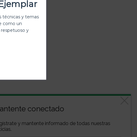
Ejemplar
 técnicas y temas
te como un
 respetuoso y
antente conectado
gístrate y mantente informado de todas nuestras
icias.