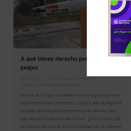
A qué tienes derecho por pagar
peajes
Sabías que…
Por
Maria Luisa Ortiz Berrio
agosto 3, 2016
Deja un comentario
Si eres de los que consideran caros algunos peajes
esta información te interesa. ¿Sabes que al pagarlos
no solo aportas al mantenimiento de las vías sino
que adquieres algunos derechos? ¿Has notado que
al reverso del tiquete que te entregan hay un número