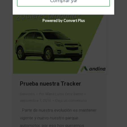
Comprar ya!
Powered by Convert Plus
Prueba nuestra Tracker
Servicios
Por
Maria Luisa Ortiz Berrio
septiembre 7, 2016
Deja un comentario
Parte de nuestra evolución es mantener
vigente y nuevo nuestro parque
automotor, por eso hoy queremos