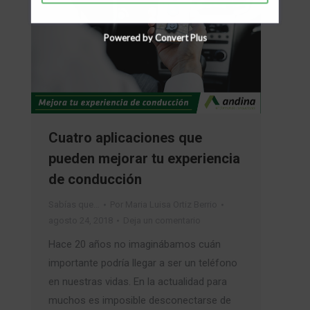
Powered by Convert Plus
Cuatro aplicaciones que
pueden mejorar tu experiencia
de conducción
Sabías que…
Por
Maria Luisa Ortiz Berrio
agosto 24, 2018
Deja un comentario
Hace 20 años no imaginábamos cuán
importante podría llegar a ser un teléfono
en nuestras vidas. En la actualidad para
muchos es imposible desconectarse de