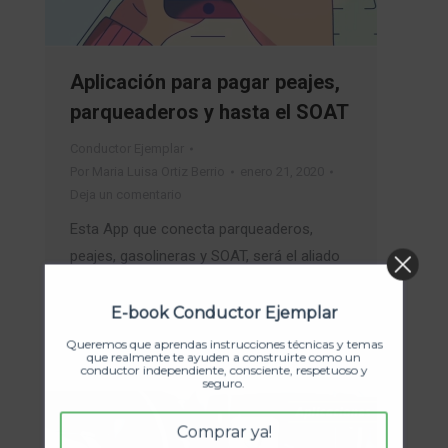
Aplicación para pagar peajes,
parqueaderos y hasta el SOAT
Conductor Ejemplar
Por
Maria Luisa Ortiz Berrio
enero 21, 2020
Deja un comentario
Esta App que conecta parqueaderos,
peajes, gasolineras y SOAT, será el aliado
de los conductores para facilitar la
movilidad en las ciudades. ¿ya la
E-book Conductor Ejemplar
probaste?
Queremos que aprendas instrucciones técnicas y temas
que realmente te ayuden a construirte como un
conductor independiente, consciente, respetuoso y
seguro.
Comprar ya!