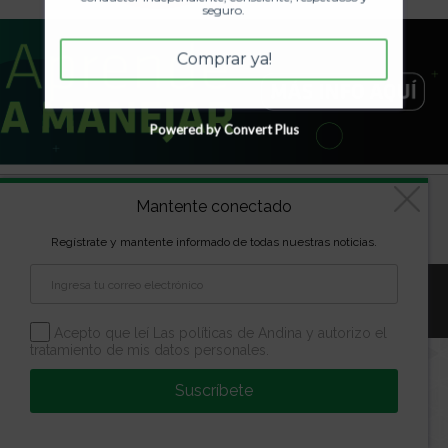
seguro.
Comprar ya!
Powered by Convert Plus
Diseñado por
kVmarketing
| Copyright Las marcas son
Mantente conectado
propiedad de la Escuela Andina | Todos los derechos
Regístrate y mantente informado de todas nuestras noticias.
reservados
Aviso Legal
Política de Privacidad
Política de Cookies
Configuración de Cookies
Acepto que leí Las políticas de Andina y autorizo el
tratamiento de mis datos personales.
Suscríbete