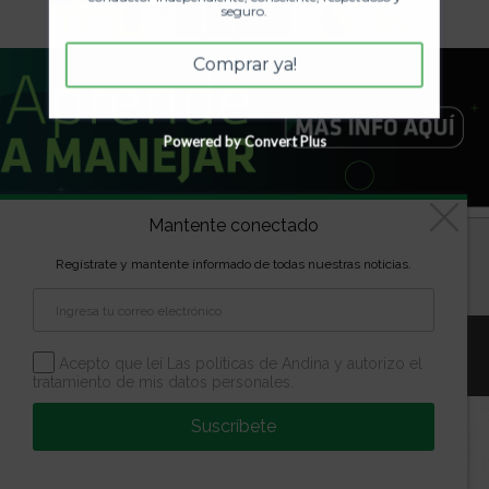
seguro.
Comprar ya!
Powered by Convert Plus
Mantente conectado
Diseñado por
kVmarketing
| Copyright Las marcas son
Regístrate y mantente informado de todas nuestras noticias.
propiedad de la Escuela Andina | Todos los derechos
reservados
Aviso Legal
Política de Privacidad
Política de Cookies
Acepto que leí Las políticas de Andina y autorizo el
Configuración de Cookies
tratamiento de mis datos personales.
Suscríbete