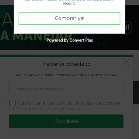
seguro.
Comprar ya!
Powered by Convert Plus
Diseñado por
kVmarketing
| Copyright Las marcas son
Mantente conectado
propiedad de la Escuela Andina | Todos los derechos
reservados
Regístrate y mantente informado de todas nuestras noticias.
Aviso Legal
Política de Privacidad
Política de Cookies
Configuración de Cookies
Acepto que leí Las políticas de Andina y autorizo el
tratamiento de mis datos personales.
Suscríbete