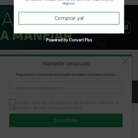
seguro.
Comprar ya!
Powered by Convert Plus
Diseñado por
kVmarketing
| Copyright Las marcas son
Mantente conectado
propiedad de la Escuela Andina | Todos los derechos
reservados
Regístrate y mantente informado de todas nuestras noticias.
Aviso Legal
Política de Privacidad
Política de Cookies
Configuración de Cookies
Acepto que leí Las políticas de Andina y autorizo el
tratamiento de mis datos personales.
Suscríbete