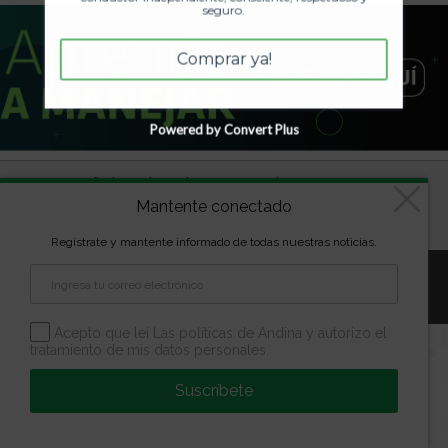
seguro.
Comprar ya!
Powered by Convert Plus
Diseñado por
kVmarketing
| Copyright Las marcas son
Mantente conectado
propiedad de la Escuela Andina | Todos los derechos
reservados
Regístrate y mantente informado de todas nuestras noticias.
Aviso Legal
Política de Privacidad
Política de Cookies
Configuración de Cookies
Acepto que leí Las políticas de Andina y autorizo el
tratamiento de mis datos personales.
Suscríbete