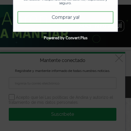
seguro.
Comprar ya!
Powered by Convert Plus
Diseñado por
kVmarketing
| Copyright Las marcas son
Mantente conectado
propiedad de la Escuela Andina | Todos los derechos
reservados
Regístrate y mantente informado de todas nuestras noticias.
Aviso Legal
Política de Privacidad
Política de Cookies
Configuración de Cookies
Acepto que leí Las políticas de Andina y autorizo el
tratamiento de mis datos personales.
Suscríbete