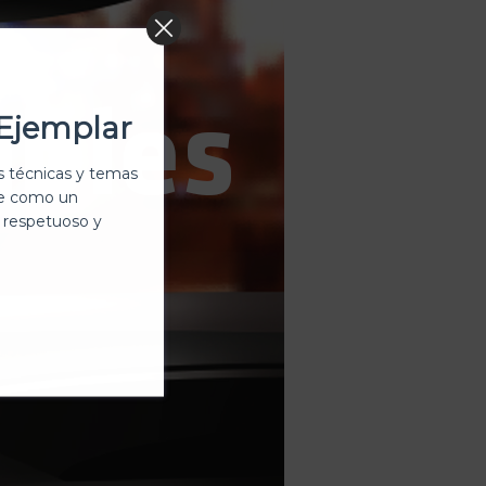
Ejemplar
 técnicas y temas
te como un
 respetuoso y