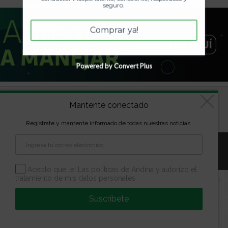
seguro.
Comprar ya!
Powered by Convert Plus
Diseñado por
kVmarketing
| Copyright Las marcas son
Mantente conectado
propiedad de la Escuela Andina | Todos los derechos
reservados
Regístrate y mantente informado de todas nuestras noticias.
Aviso Legal
Política de Privacidad
Política de Cookies
Configuración de Cookies
Acepto que leí Las políticas de Andina y autorizo el
tratamiento de mis datos personales.
Suscríbete