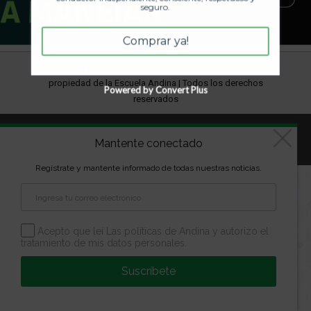
seguro.
Comprar ya!
Diseñado por
kVmarketing
| Copyright Las marcas son
propiedad de la Escuela Andina | Todos los derechos
Powered by Convert Plus
reservados
Aviso Legal
Política de Privacidad
Política de Cookies
Mantente conectado
Configuración de Cookies
Regístrate y mantente informado de todas nuestras noticias.
Acepto que leí Las políticas de Andina y autorizo el
tratamiento de mis datos personales.
Suscríbete