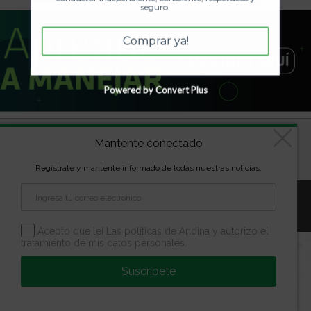
seguro.
Comprar ya!
Powered by Convert Plus
Diseñado por
kVmarketing
| Copyright Las marcas son
Mantente conectado
propiedad de la Escuela Andina | Todos los derechos
reservados
Regístrate y mantente informado de todas nuestras noticias.
Aviso Legal
Política de Privacidad
Política de Cookies
Configuración de Cookies
Acepto que leí Las políticas de Andina y autorizo el
tratamiento de mis datos personales.
Suscríbete