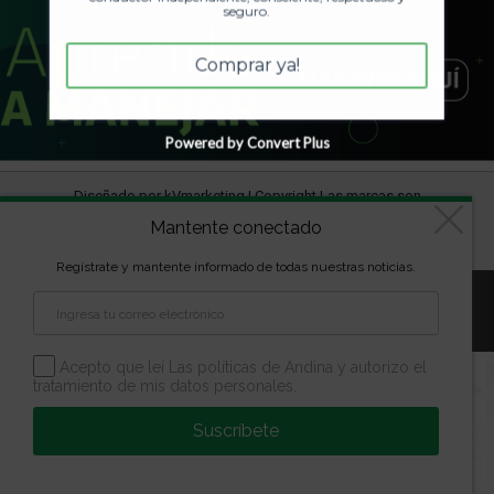
seguro.
Comprar ya!
Powered by Convert Plus
Diseñado por
kVmarketing
| Copyright Las marcas son
propiedad de la Escuela Andina | Todos los derechos
Mantente conectado
reservados
Regístrate y mantente informado de todas nuestras noticias.
Aviso Legal
Política de Privacidad
Política de Cookies
Configuración de Cookies
Acepto que leí Las políticas de Andina y autorizo el
tratamiento de mis datos personales.
Suscríbete