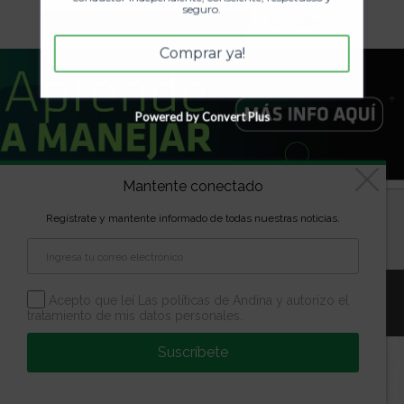
seguro.
Comprar ya!
Powered by Convert Plus
Mantente conectado
Diseñado por
kVmarketing
| Copyright Las marcas son
Regístrate y mantente informado de todas nuestras noticias.
propiedad de la Escuela Andina | Todos los derechos
reservados
Aviso Legal
Política de Privacidad
Política de Cookies
Acepto que leí Las políticas de Andina y autorizo el
Configuración de Cookies
tratamiento de mis datos personales.
Suscríbete