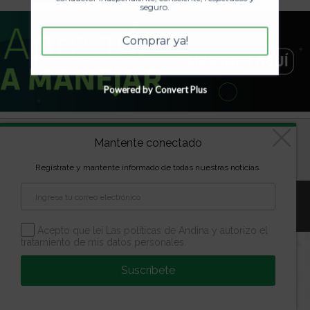
seguro.
Comprar ya!
Powered by Convert Plus
Diseñado por
kVmarketing
| Copyright Las marcas son
Mantente conectado
propiedad de la Escuela Andina | Todos los derechos
reservados
Regístrate y mantente informado de todas nuestras noticias.
Aviso Legal
Política de Privacidad
Política de Cookies
Configuración de Cookies
Acepto que leí Las políticas de Andina y autorizo el
tratamiento de mis datos personales.
Suscríbete