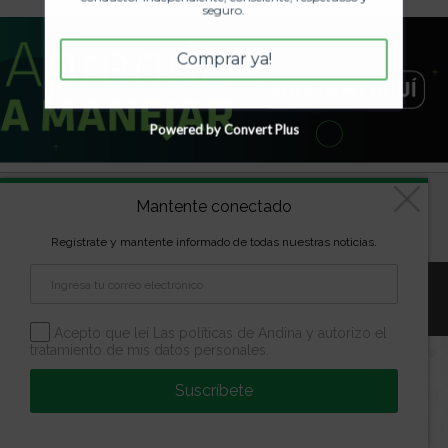
seguro.
Comprar ya!
Powered by Convert Plus
Diseñado por
kVmarketing
| Copyright Las marcas son
Mantente conectado
propiedad de la Escuela Andina | Todos los derechos
reservados
Regístrate y mantente informado de todas nuestras noticias.
Aviso Legal
Política de Privacidad
Política de Cookies
Configuración de Cookies
Acepto que leí Las políticas de Andina y autorizo el
tratamiento de mis datos personales.
Suscríbete