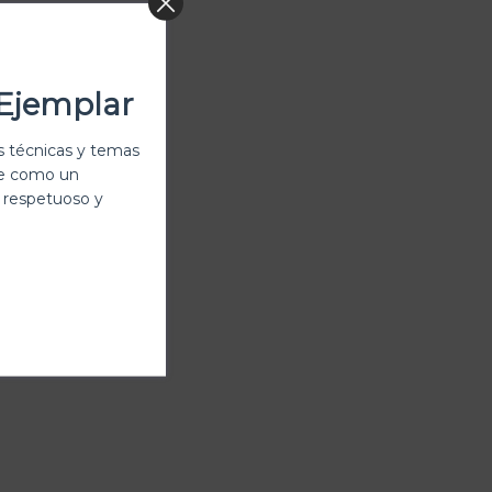
Ejemplar
 técnicas y temas
te como un
 respetuoso y