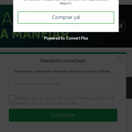
seguro.
Comprar ya!
Powered by Convert Plus
Diseñado por
kVmarketing
| Copyright Las marcas son
Mantente conectado
propiedad de la Escuela Andina | Todos los derechos
reservados
Regístrate y mantente informado de todas nuestras noticias.
Aviso Legal
Política de Privacidad
Política de Cookies
Configuración de Cookies
Acepto que leí Las políticas de Andina y autorizo el
tratamiento de mis datos personales.
Suscríbete